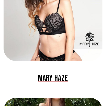
MORE ABOUT ME
MARY HAZE