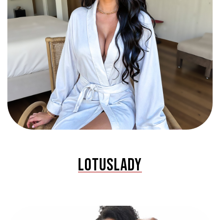
MORE ABOUT ME
LOTUSLADY