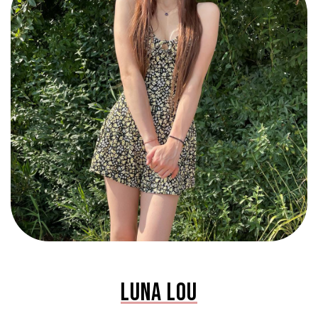
MORE ABOUT ME
LUNA LOU