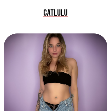
CATLULU