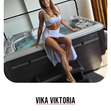
MORE ABOUT ME
VIKA VIKTORIA