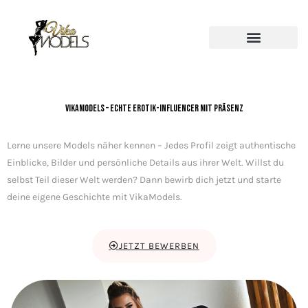
Vikamodels – echte Erotik-Influencer mit Präsenz
Lerne unsere Models näher kennen – Jedes Profil zeigt authentische
Einblicke, Bilder und persönliche Details aus ihrer Welt. Willst du
selbst Teil dieser Welt werden? Dann bewirb dich jetzt und starte
deine eigene Geschichte mit VikaModels.
JETZT BEWERBEN