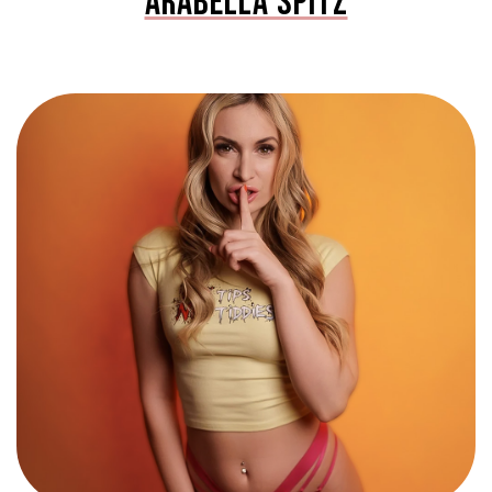
ARABELLA SPITZ
MORE ABOUT ME