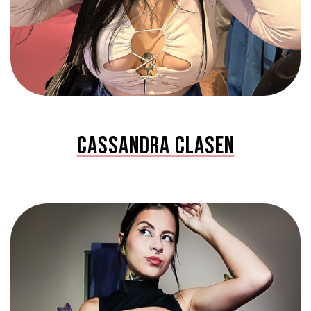
MORE ABOUT ME
CASSANDRA CLASEN