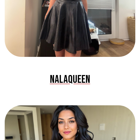
MORE ABOUT ME
NALAQUEEN