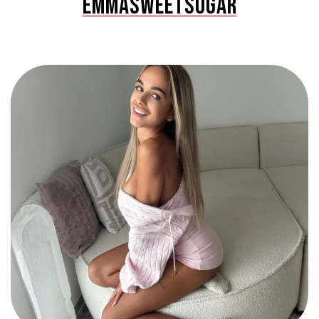
EMMASWEETSUGAR
MORE ABOUT ME