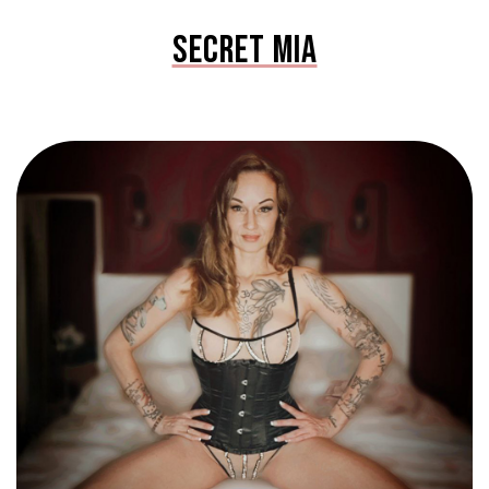
SECRET MIA