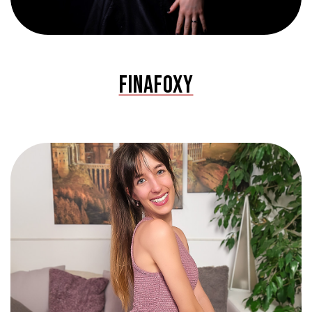
MORE ABOUT ME
FINAFOXY