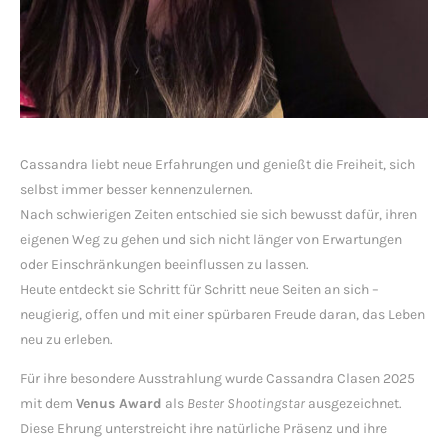
Cassandra liebt neue Erfahrungen und genießt die Freiheit, sich
selbst immer besser kennenzulernen.
Nach schwierigen Zeiten entschied sie sich bewusst dafür, ihren
eigenen Weg zu gehen und sich nicht länger von Erwartungen
oder Einschränkungen beeinflussen zu lassen.
Heute entdeckt sie Schritt für Schritt neue Seiten an sich –
neugierig, offen und mit einer spürbaren Freude daran, das Leben
neu zu erleben.
Für ihre besondere Ausstrahlung wurde Cassandra Clasen 2025
mit dem
Venus Award
als
Bester Shootingstar
ausgezeichnet.
Diese Ehrung unterstreicht ihre natürliche Präsenz und ihre