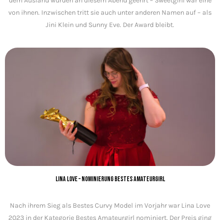
dem Ausland wurden an diesem Abend geehrt – Sweetgini war eine
von ihnen. Inzwischen tritt sie auch unter anderen Namen auf – als
Jini Klein und Sunny Eve. Der Award bleibt.
Lina Love – Nominierung Bestes Amateurgirl
Nach ihrem Sieg als Bestes Curvy Model im Vorjahr war Lina Love
2023 in der Kategorie Bestes Amateurgirl nominiert. Der Preis ging