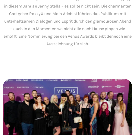
in diesem Jahr an Jenny Stella – es sollte nicht sein. Die charmanten
Gastgeber RoxxyX und Mola Adebisi führten das Publikum mit
unterhaltsamen Dialogen und Esprit durch den glamourösen Abend
– auch in den Momenten wo nicht alle nach Hause gingen wie
erhofft. Eine Nominierung bei den Venus Awards bleibt dennoch eine
Auszeichnung für sich.