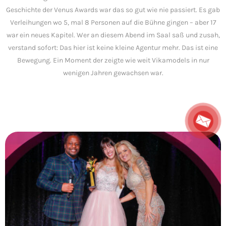
Geschichte der Venus Awards war das so gut wie nie passiert. Es gab
Verleihungen wo 5, mal 8 Personen auf die Bühne gingen – aber 17
war ein neues Kapitel. Wer an diesem Abend im Saal saß und zusah,
verstand sofort: Das hier ist keine kleine Agentur mehr. Das ist eine
Bewegung. Ein Moment der zeigte wie weit Vikamodels in nur
wenigen Jahren gewachsen war.