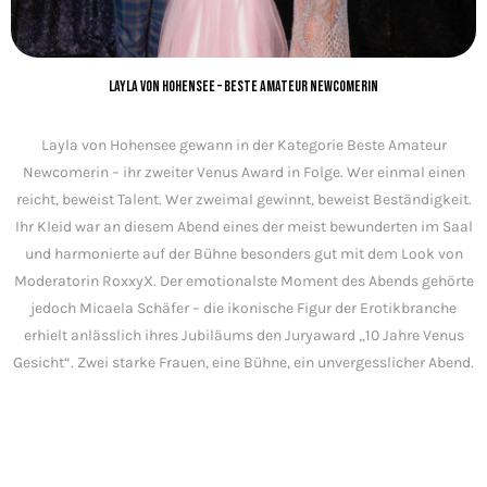
Layla von Hohensee – Beste Amateur Newcomerin
Layla von Hohensee gewann in der Kategorie Beste Amateur
Newcomerin – ihr zweiter Venus Award in Folge. Wer einmal einen
reicht, beweist Talent. Wer zweimal gewinnt, beweist Beständigkeit.
Ihr Kleid war an diesem Abend eines der meist bewunderten im Saal
und harmonierte auf der Bühne besonders gut mit dem Look von
Moderatorin RoxxyX. Der emotionalste Moment des Abends gehörte
jedoch Micaela Schäfer – die ikonische Figur der Erotikbranche
erhielt anlässlich ihres Jubiläums den Juryaward „10 Jahre Venus
Gesicht“. Zwei starke Frauen, eine Bühne, ein unvergesslicher Abend.