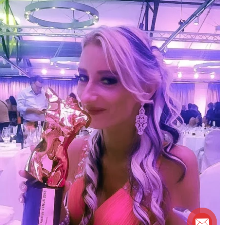
Europa in einem festlich dekorierten Bankettsaal. Moderiert wurde
der Abend von RoxxyX und Daniel Krause, besondere
Aufmerksamkeit zog auch Special Guest Stormy Daniels auf sich.
In der Kategorie Bester Shootingstar war der Wettbewerb stark:
Neben Vika Viktoria waren Gymbunny und Luna Richter nominiert.
Doch an diesem Abend gehörte der Moment Vika – mit Charisma,
Ausdruck und einer Präsenz, die den Raum füllte.
Als ihr Name aufgerufen wurde, nahm sie die goldene Venus-Trophäe
entgegen – ein Moment, der bis heute für das steht, womit
Vikamodels jeden Tag arbeitet: Leidenschaft, Mut und Ausstrahlung.
Nach dem Gewinn nutzte Vika Viktoria die Aufmerksamkeit für ein
klares Statement – sie sprach offen über Aufklärung und
gesellschaftliche Akzeptanz von Sexarbeit. Worte, die Eindruck
hinterließen.
Die Agentur Vikamodels wurde ein Jahr später gegründet. Dieser