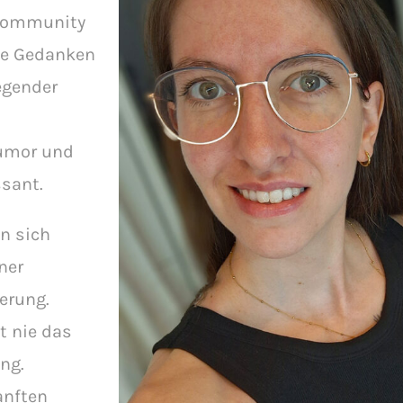
 Community
he Gedanken
egender
Humor und
ssant.
an sich
ner
erung.
t nie das
ng.
anften