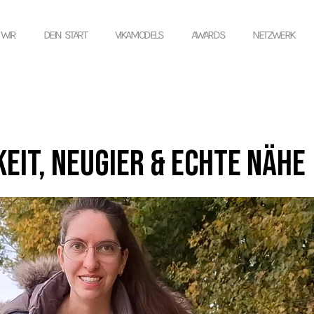
 WIR
DEIN START
VIKAMODELS
AWARDS
NETZWERK
eit, Neugier & echte Nähe