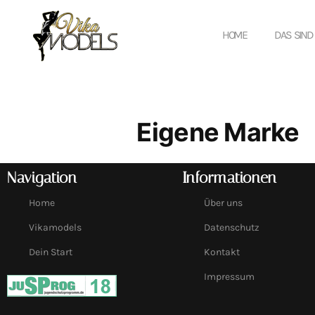
HOME
DAS SIND
Eigene Marke
Navigation
Informationen
Home
Über uns
Vikamodels
Datenschutz
Dein Start
Kontakt
Impressum