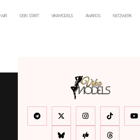
 WIR
DEIN START
VIKAMODELS
AWARDS
NETZWERK